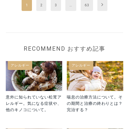
Next
1
2
3
…
63
RECOMMEND おすすめ記事
アレルギー
アレルギー
意外に知られていない松茸ア
喘息の治療方法について。そ
レルギー。気になる症状や、
の期間と治療の終わりとは？
他のキノコについて。
完治する？