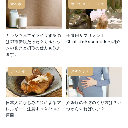
食べ物
サプリメント・栄養
カルシウムでイライラするの
子供用サプリメント
は都市伝説だった？カルシウ
ChildLife Essentialsの紹介
ムの働きと摂取の仕方も教え
ます。
アレルギー
スキンケア
日本人になじみの鯖によるア
妊娠線の予防のやり方は？い
レルギー 注意すべき3つの
つからすればいい？
原因