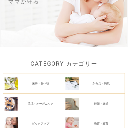
CATEGORY カテゴリー
栄養・食べ物
からだ・病気
サプリメント・栄養
食べ物
アレルギー
病気・医療
アトピー
免疫
環境・オーガニック
妊娠・妊婦
オーガニック
汚染・影響
妊娠・妊婦
ピックアップ
発育・教育