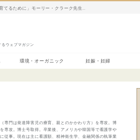
ルト」の効果的な食べ方
営するウェブマガジン
気
環境・オーガニック
妊娠・妊婦
オーガニック
汚染・影響
妊娠・妊婦
学（専門は発達障害児の療育、親とのかかわり方）を専攻。博
学を専攻。博士号取得。卒業後、アメリカや韓国等で看護学や
チに従事。現在は主に看護額、精神衛生学、金融関係の執筆業