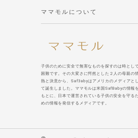
ママモルについて
子供のために安全で無害なものを探すのは時とし
困難です。その大変さに愕然とした２人の母親の
熱と決意から、SafBabyはアメリカのメディアと
て誕生しました。ママモルは米国SafBabyの情報
もとに、日本で運営されている子供の安全を守る
めの情報を発信するメディアです。