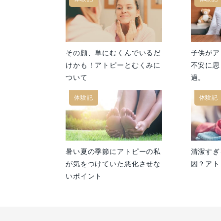
その顔、単にむくんでいるだ
子供がア
けかも！アトピーとむくみに
不安に思
ついて
過。
体験記
体験記
暑い夏の季節にアトピーの私
清潔すぎ
が気をつけていた悪化させな
因？アト
いポイント