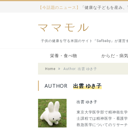
【今話題のニュース】
美容の強い味方「ヨーグ
子供の健康を守る米国のサイト『Safbaby』が運
栄養・食べ物
からだ・病
»
Home
Author: 出雲 ゆき子
サプリメント・栄養
食べ物
アレルギー
病気・医療
アトピー
免疫
AUTHOR
出雲 ゆき子
出雲 ゆき子
東京大学医学部で精神衛生
士課程では精神医学・看護
救急医学についてのリサー