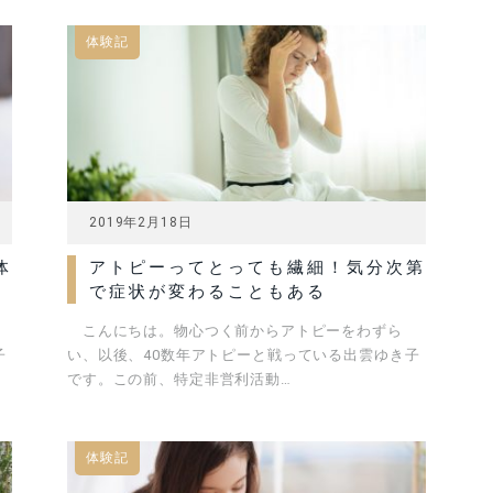
体験記
2019年2月18日
体
アトピーってとっても繊細！気分次第
で症状が変わることもある
こんにちは。物心つく前からアトピーをわずら
子
い、以後、40数年アトピーと戦っている出雲ゆき子
です。この前、特定非営利活動…
体験記