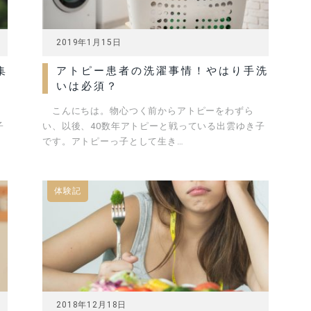
2019年1月15日
集
アトピー患者の洗濯事情！やはり手洗
いは必須？
こんにちは。物心つく前からアトピーをわずら
子
い、以後、40数年アトピーと戦っている出雲ゆき子
です。アトピーっ子として生き…
体験記
2018年12月18日