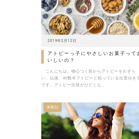
2019年2月12日
アトピーっ子にやさしいお菓子って
いしいの？
こんにちは。物心つく前からアトピーをわずら
い、以後、40数年アトピーと戦っている出雲ゆき
です。アトピー症状がひどくな…
体験記