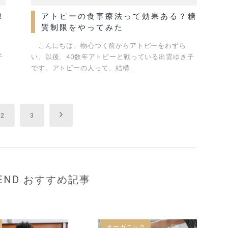
！
アトピーの食事療法って効果ある？糖
質制限をやってみた
こんにちは。物心つく前からアトピーをわずら
子
い、以後、40数年アトピーと戦っている出雲ゆき子
です。アトピーの人って、結構…
Next
2
3
MEND おすすめ記事
オーガニック