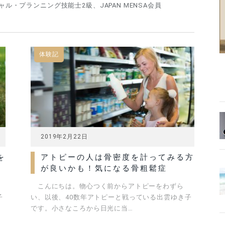
ル・プランニング技能士2級、JAPAN MENSA会員
体験記
2019年2月22日
を
アトピーの人は骨密度を計ってみる方
が良いかも！気になる骨粗鬆症
こんにちは。物心つく前からアトピーをわずら
子
い、以後、40数年アトピーと戦っている出雲ゆき子
です。小さなころから日光に当…