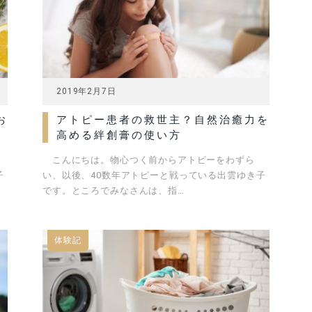
2019年2月7日
お
アトピー患者の救世主？自然治癒力を
高める絆創膏の使い方
こんにちは。物心つく前からアトピーをわずら
子
い、以後、40数年アトピーと戦っている出雲ゆき子
です。ところでみなさんは、指…
体験記