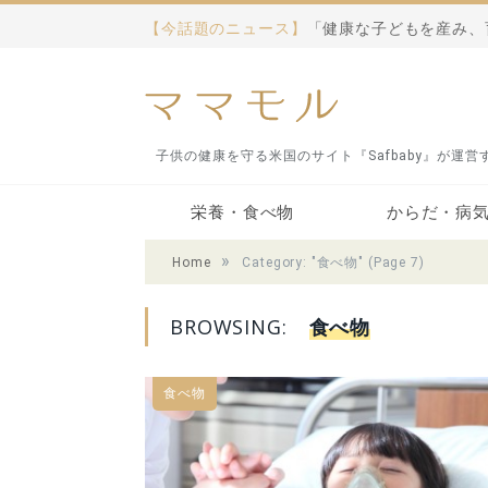
【今話題のニュース】
子供の健康を守る米国のサイト『Safbaby』が運
栄養・食べ物
からだ・病
»
Home
Category: "食べ物"
(Page 7)
サプリメント・栄養
食べ物
アレルギー
病気・医療
アトピー
免疫
BROWSING:
食べ物
食べ物