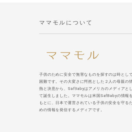
ママモルについて
子供のために安全で無害なものを探すのは時とし
困難です。その大変さに愕然とした２人の母親の
熱と決意から、SafBabyはアメリカのメディアと
て誕生しました。ママモルは米国SafBabyの情報
もとに、日本で運営されている子供の安全を守る
めの情報を発信するメディアです。