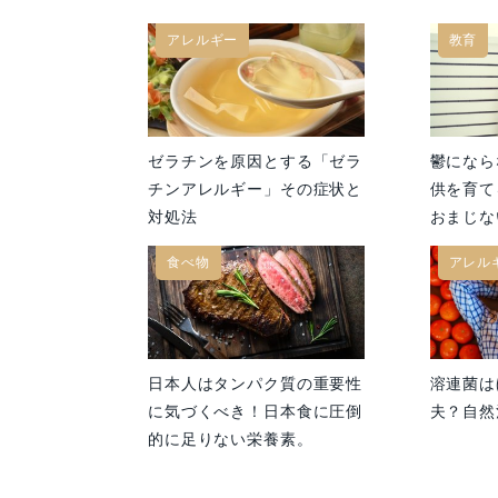
アレルギー
教育
ゼラチンを原因とする「ゼラ
鬱になら
チンアレルギー」その症状と
供を育て
対処法
おまじな
食べ物
アレル
日本人はタンパク質の重要性
溶連菌は
に気づくべき！日本食に圧倒
夫？自然
的に足りない栄養素。