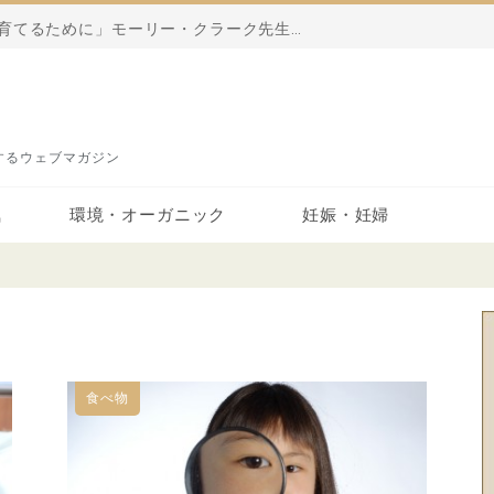
「健康な子どもを産み、育てるために」モーリー・クラーク先生の名作をご紹介
営するウェブマガジン
気
環境・オーガニック
妊娠・妊婦
オーガニック
汚染・影響
妊娠・妊婦
食べ物