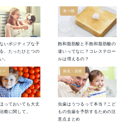
食べ物
ないポジティブな子
飽和脂肪酸と不飽和脂肪酸の
る、たったひとつの
違いってなに？コレステロー
い。
ルは増えるの？
ギー
病気・医療
ほっておいても大丈
虫歯はうつるって本当？こど
治癒に関して。
もの虫歯を予防するための注
意点まとめ